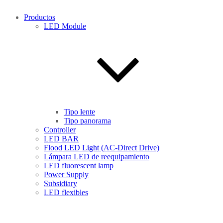
Productos
LED Module
Tipo lente
Tipo panorama
Controller
LED BAR
Flood LED Light (AC-Direct Drive)
Lámpara LED de reequipamiento
LED fluorescent lamp
Power Supply
Subsidiary
LED flexibles