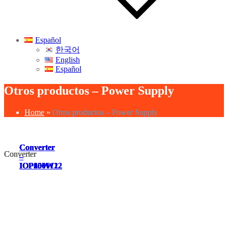
Español
한국어
English
Español
Otros productos – Power Supply
Home
»
Otros productos – Power Supply
Converter
Converter
Converter
Converter
Converter
Converter
Converter
Converter
Converter
Converter
–
–
–
–
–
IOP60W12
IOP100W12
IOP150W12
IOP200W12
IOP300W12