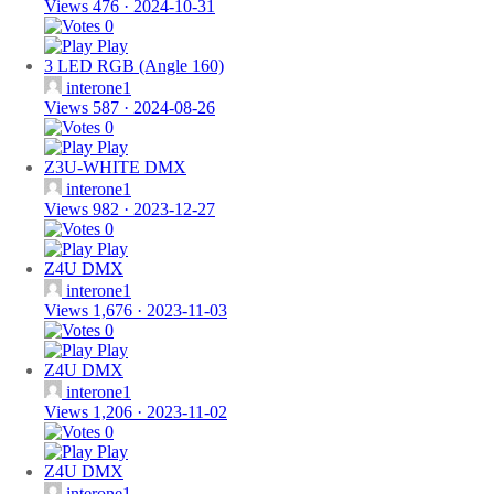
Views 476
·
2024-10-31
0
Play
3 LED RGB (Angle 160)
interone1
Views 587
·
2024-08-26
0
Play
Z3U-WHITE DMX
interone1
Views 982
·
2023-12-27
0
Play
Z4U DMX
interone1
Views 1,676
·
2023-11-03
0
Play
Z4U DMX
interone1
Views 1,206
·
2023-11-02
0
Play
Z4U DMX
interone1