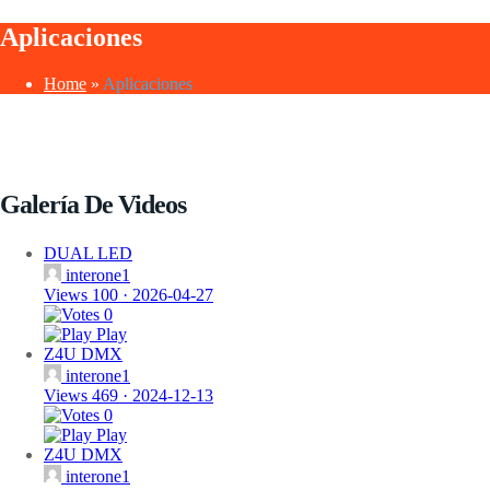
Aplicaciones
Home
»
Aplicaciones
Galería De Videos
DUAL LED
interone1
Views 100
·
2026-04-27
0
Play
Z4U DMX
interone1
Views 469
·
2024-12-13
0
Play
Z4U DMX
interone1