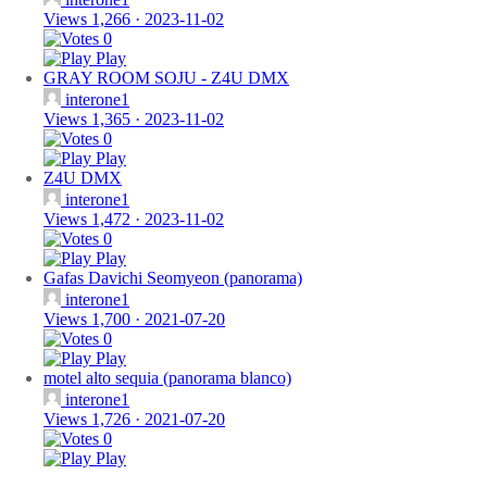
Views 1,266
·
2023-11-02
0
Play
GRAY ROOM SOJU - Z4U DMX
interone1
Views 1,365
·
2023-11-02
0
Play
Z4U DMX
interone1
Views 1,472
·
2023-11-02
0
Play
Gafas Davichi Seomyeon (panorama)
interone1
Views 1,700
·
2021-07-20
0
Play
motel alto sequia (panorama blanco)
interone1
Views 1,726
·
2021-07-20
0
Play