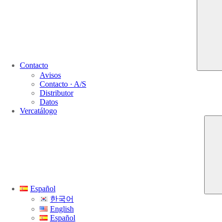
Contacto
Avisos
Contacto · A/S
Distributor
Datos
Vercatálogo
Español
한국어
English
Español