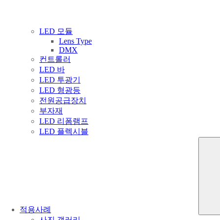
LED 모듈
Lens Type
DMX
컨트롤러
LED 바
LED 투광기
LED 형광등
전원공급장치
부자재
LED 리폼램프
LED 플렉시블
적용사례
사진 갤러리