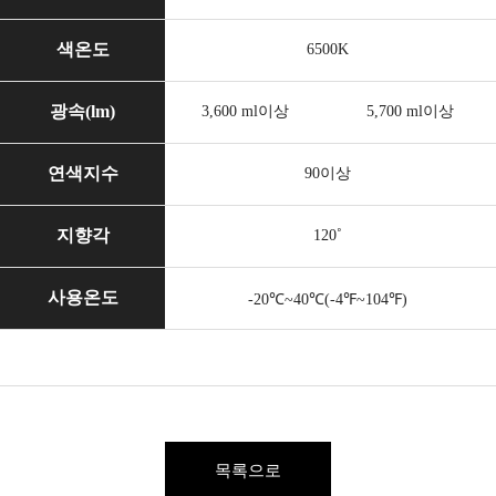
색온도
6500K
광속(lm)
3,600 ml이상
5,700 ml이상
연색지수
90이상
지향각
120˚
사용온도
-20℃~40℃(-4℉~104℉)
목록으로